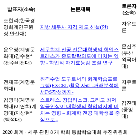
토론자
발표자(소속)
논문제목
(소속)
조현석(한국경
자유토
영회계연구원
지방 세무사 자격 제도 신설(안)
론
장,안산대)
문진주
윤우영(계명문
세무회계 전공 전문대학생의 학업스
(부산
화대)
김수현*
트레스가 중도탈락의도에 미치는 영
외국어
(전주비전대)
향 - 학업적 자기효능감 조절 연구
대)
원격수업 도구로서의 회계학습프로
전재표(계명문
자유토
그램(EXCEL)활용 사례 -거래분석에
화대)
론
서F/S작성까지-
김영락(계명문
스트레스, 창업리스크, 그리고 최저
김진태
화대)
이연희(계
임금인상이 대학생의 창업의지에 미
(중앙
명대)
지상현*
치는 영향 – 회계학 전공 대학생을 중
대)
(백석대)
심으로 -
2020 회계 · 세무 관련 8 개 학회 통합학술대회 추진위원회