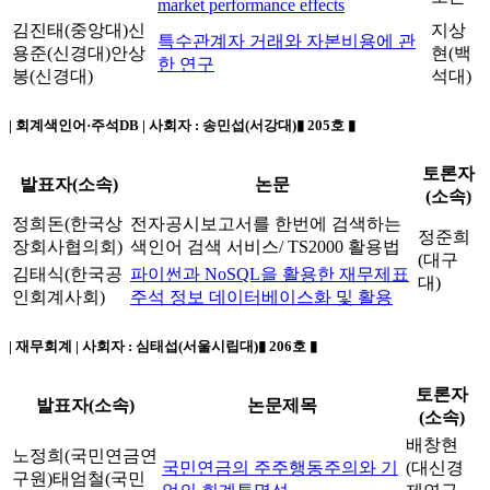
market performance effects
김진태(중앙대)
신
지상
특수관계자 거래와 자본비용에 관
용준(신경대)
안상
현(백
한 연구
봉(신경대)
석대)
| 회계색인어·주석DB | 사회자 :
송민섭(서강대)
▮ 205호 ▮
토론자
발표자(소속)
논문
(소속)
정희돈(한국상
전자공시보고서를 한번에 검색하는
정준희
장회사협의회)
색인어 검색 서비스/ TS2000 활용법
(대구
김태식(한국공
파이썬과 NoSQL을 활용한 재무제표
대)
인회계사회)
주석 정보 데이터베이스화 및 활용
| 재무회계 | 사회자 :
심태섭(서울시립대)
▮ 206호 ▮
토론자
발표자(소속)
논문제목
(소속)
배창현
노정희(국민연금연
국민연금의 주주행동주의와 기
(대신경
구원)태엄철(국민