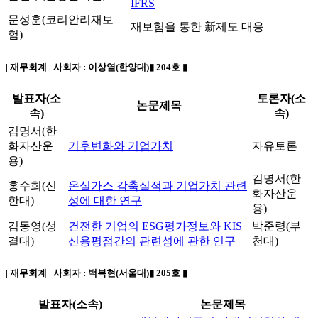
IFRS
문성훈(코리안리재보
재보험을 통한 新제도 대응
험)
| 재무회계 | 사회자 :
이상열(한양대)
▮ 204호 ▮
발표자(소
토론자(소
논문제목
속)
속)
김명서(한
화자산운
기후변화와 기업가치
자유토론
용)
김명서(한
홍수희(신
온실가스 감축실적과 기업가치 관련
화자산운
한대)
성에 대한 연구
용)
김동영(성
건전한 기업의 ESG평가정보와 KIS
박준령(부
결대)
신용평점간의 관련성에 관한 연구
천대)
| 재무회계 | 사회자 :
백복현(서울대)
▮ 205호 ▮
발표자(소속)
논문제목