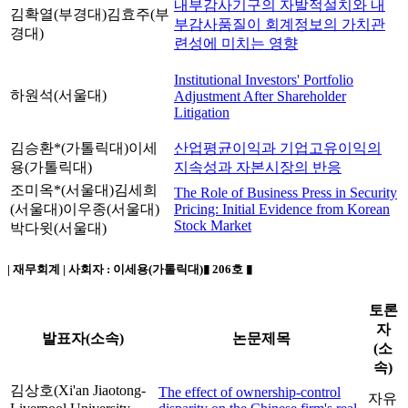
내부감사기구의 자발적설치와 내
김확열(부경대)
김효주(부
부감사품질이 회계정보의 가치관
경대)
련성에 미치는 영향
Institutional Investors' Portfolio
하원석(서울대)
Adjustment After Shareholder
Litigation
김승환*(가톨릭대)
이세
산업평균이익과 기업고유이익의
용(가톨릭대)
지속성과 자본시장의 반응
조미옥*(서울대)
김세희
The Role of Business Press in Security
(서울대)
이우종(서울대)
Pricing: Initial Evidence from Korean
Stock Market
박다윗(서울대)
| 재무회계 | 사회자 :
이세용(가톨릭대)
▮ 206호 ▮
토론
자
발표자(소속)
논문제목
(소
속)
김상호(Xi'an Jiaotong-
The effect of ownership-control
자유