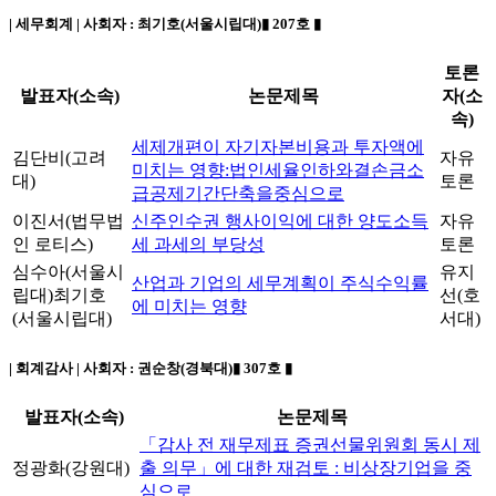
| 세무회계 | 사회자 :
최기호(서울시립대)
▮ 207호 ▮
토론
발표자(소속)
논문제목
자(소
속)
세제개편이 자기자본비용과 투자액에
김단비(고려
자유
미치는 영향:법인세율인하와결손금소
대)
토론
급공제기간단축을중심으로
이진서(법무법
신주인수권 행사이익에 대한 양도소득
자유
인 로티스)
세 과세의 부당성
토론
심수아(서울시
유지
산업과 기업의 세무계획이 주식수익률
립대)
최기호
선(호
에 미치는 영향
(서울시립대)
서대)
| 회계감사 | 사회자 :
권순창(경북대)
▮ 307호 ▮
발표자(소속)
논문제목
「감사 전 재무제표 증권선물위원회 동시 제
정광화(강원대)
출 의무」에 대한 재검토 : 비상장기업을 중
심으로