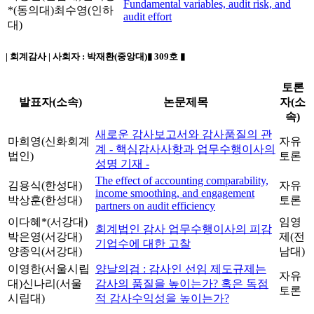
Fundamental variables, audit risk, and
*(동의대)
최수영(인하
audit effort
대)
| 회계감사 | 사회자 :
박재환(중앙대)
▮ 309호 ▮
토론
발표자(소속)
논문제목
자(소
속)
새로운 감사보고서와 감사품질의 관
마희영(신화회계
자유
계 - 핵심감사사항과 업무수행이사의
법인)
토론
성명 기재 -
The effect of accounting comparability,
김용식(한성대)
자유
income smoothing, and engagement
박상훈(한성대)
토론
partners on audit efficiency
이다혜*(서강대)
임영
회계법인 감사 업무수행이사의 피감
박은영(서강대)
제(전
기업수에 대한 고찰
양종익(서강대)
남대)
이영한(서울시립
양날의검 : 감사인 선임 제도규제는
자유
대)
신나리(서울
감사의 품질을 높이는가? 혹은 독점
토론
시립대)
적 감사수익성을 높이는가?