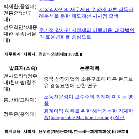
박재환(중앙대)
지정감사인의 재무제표 수정에 따른 감독사
전홍준*(신구
례분석을 통한 제도개선 시사점 모색
대)
선우희연*(세종
주기적 감사인 지정제의 이행비용: 피감법인
대)
이우종(서울
의 효용변화를 중심으로
대)
| 재무회계 | 사회자 :
최연식(경희대)
▮ 308호 ▮
발표자(소속)
논문제목
천샤오리*(청주
중국 상장기업의 소유구조에 따른 현금보
대)
천미림(청주
유 결정요인에 관한 연구
대)
노동전문성이 보수주의 회계에 미치는 영
홍난희(고려대)
향
회계이익 예측을 위한 해석가능한 기계학
정우준(홍익대)
습(Interpretable Machine Learning) 접근
| 회계교육 | 사회자 :
윤우영(계명문화대, 한국세무회계학회장)
▮ 309호 ▮