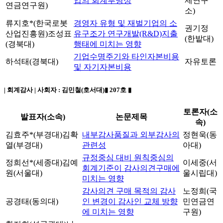
업의 회계투명성
제연구
연금연구원)
소)
류지호*(한국로봇
경영자 유형 및 재벌기업의 소
권기정
산업진흥원)조성표
유구조가 연구개발(R&D)지출
(한밭대)
(경북대)
행태에 미치는 영향
기업수명주기와 타인자본비용
하석태(경북대)
자유토론
및 자기자본비용
| 회계감사 | 사회자 :
김민철(호서대)
▮ 207호 ▮
토론자(소
발표자(소속)
논문제목
속)
김효주*(부경대)
김확
내부감사품질과 외부감사의
정현욱(동
열(부경대)
관련성
아대)
규정중심 대비 원칙중심의
정희선*(세종대)
김예
이세중(서
회계기준이 감사의견구매에
원(서울대)
울시립대)
미치는 영향
감사의견 구매 목적의 감사
노정희(국
공경태(동의대)
인 변경이 감사인 교체 방향
민연금연
에 미치는 영향
구원)