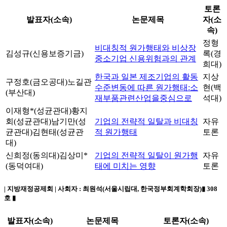
토론
발표자(소속)
논문제목
자(소
속)
정형
비대칭적 원가행태와 비상장
김성규(신용보증기금)
록(경
중소기업 신용위험과의 관계
희대)
한국과 일본 제조기업의 활동
지상
구정호(금오공대)
노길관
수준변동에 따른 원가행태:소
현(백
(부산대)
재부품관련산업을중심으로
석대)
이재형*(성균관대)
황지
회(성균관대)
남기만(성
기업의 전략적 일탈과 비대칭
자유
균관대)
김현태(성균관
적 원가행태
토론
대)
신희정(동의대)
김상미*
기업의 전략적 일탈이 원가행
자유
(동덕여대)
태에 미치는 영향
토론
| 지방재정공제회 | 사회자 :
최원석(서울시립대, 한국정부회계학회장)
▮ 308
호 ▮
발표자(소속)
논문제목
토론자(소속)