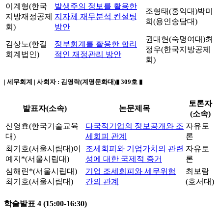
이계형(한국
발생주의 정보를 활용한
조형태(홍익대)
박미
지방재정공제
지자체 재무분석 컨설팅
희(용인송담대)
회)
방안
권대현(숙명여대)
최
김상노(한길
정부회계를 활용한 합리
정우(한국지방공제
회계법인)
적인 재정관리 방안
회)
| 세무회계 | 사회자 :
김영락(계명문화대)
▮ 309호 ▮
토론자
발표자(소속)
논문제목
(소속)
신영효(한국기술교육
다국적기업의 정보공개와 조
자유토
대)
세회피 관계
론
최기호(서울시립대)
이
조세회피와 기업가치의 관련
자유토
예지*(서울시립대)
성에 대한 국제적 증거
론
심해린*(서울시립대)
기업 조세회피와 세무위험
최보람
최기호(서울시립대
)
간의 관계
(호서대)
학술발표 4 (15:00-16:30)