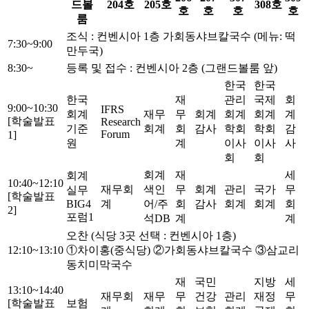
드볼
204호
205호
308호
호
호
호
호
룸
조식 : 컨벤시아 1층
가회동샤브칼국수 (메뉴: 떡
7:30~9:00
만두국)
8:30~
등록 및 접수 : 컨벤시아 2층 (그랜드볼룸 앞)
한국
한국
한국
재
관리
국제
회
9:00~10:30
IFRS
회계
재무
무
회계
회계
회계
계
[학술발표
Research
기준
회계
회
감사
학회
학회
감
Forum
1]
원
계
이사
이사
사
회
회
회계
재
세
회계
10:40~12:10
재무회
색인
무
회계
관리
국가
무
실무
[학술발표
BIG4
계
어/주
회
감사
회계
회계
회
2]
포럼1
석DB
계
계
오찬 (식당 3곳 선택 : 컨벤시아 1층)
12:10~13:10
①차이홍(중식당) ②가회동샤브칼국수 ③삼교리
동치미막국수
재
국민
지방
세
13:10~14:40
재무회
재무
무
건강
관리
재정
무
[학술발표
보험