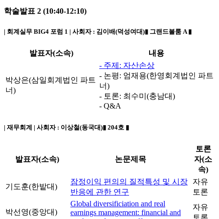
학술발표 2 (10:40-12:10)
| 회계실무 BIG4 포럼 1 | 사회자 :
김이배(덕성여대)
▮ 그랜드볼룸 A ▮
발표자(소속)
내용
- 주제: 자산손상
- 논평: 엄재용(한영회계법인 파트
박상은(삼일회계법인 파트
너)
너)
- 토론: 최수미(충남대)
- Q&A
| 재무회계 | 사회자 :
이상철(동국대)
▮ 204호 ▮
토론
발표자(소속)
논문제목
자(소
속)
잠정이익 편의의 질적특성 및 시장
자유
기도훈(한밭대)
반응에 관한 연구
토론
Global diversificiation and real
자유
박선영(중앙대)
earnings management: financial and
토론