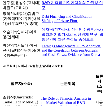
연구원)
윤성수(고려대)
R&D 지출과 기업가치와의 관련성 연
박원구(고려대)
구
정희선(세종대)
김범준
Debt Financing and Classification
(가톨릭대)
이유진(서울
Shifting of Private Firms
대)
선우희연*(세종대)
메자닌(전환사채, 신주인수권부사채)
오슬기*(연세대)
이호
발행과 기업가치의 상관관계 연구 -발
영(연세대
행유인에 따른 분석을 중심으로-
박선영*(서울대)
이용
Earnings Management, IFRS Adoption,
규(서울대)
선우혜정(한
and the Correlation between Accruals
and Cash Flows: Evidence from Korea
국방송통신대)
| 재무회계 | 사회자 :
박성환(한밭대)
▮ 206호 ▮
토론
자
발표자(소속)
논문제목
(소
속)
조형진(Universidad
The Role of Financial Analysts in
Carlos III de Madrid)
김
자유
the Market Valuation of R&D