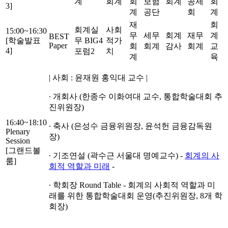
계
회계
회
보험
회계
공제
회
3]
계
공단
회
계
재
회
회계실
사회
15:00~16:30
무
세무
회계
재무
계
BEST
[학술발표
무 BIG4
적가
Paper
회
회계
감사
회계
교
4]
포럼2
치
계
육
| 사회 : 윤재원 홍익대 교수 |
∙ 개회사 (한종수 이화여대 교수, 통합학술대회 추
진위원장)
16:40~18:10
∙ 축사 (은성수 금융위원장, 윤석헌 금융감독원
Plenary
장)
Session
[그랜드볼
∙ 기조연설 (곽수근 서울대 명예교수) -
회계의 사
룸]
회적 역할과 미래
-
∙ 학회장 Round Table - 회계의 사회적 역할과 미
래를 위한 통합학술대회 운영(추진위원장, 8개 학
회장)