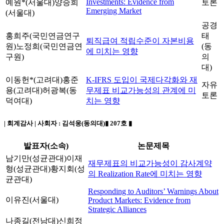
Investments: Evidence from
예원*(서울대)
양승희
토론
Emerging Market
(서울대)
공경
홍희주(국민연금연구
태
퇴직급여 적립수준이 자본비용
원)
노정희(국민연금연
(동
에 미치는 영향
구원)
의
대)
이동헌*(고려대)
홍준
K-IFRS 도입이 국제다각화와 재
자유
용(고려대)
허광복(동
무제표 비교가능성의 관계에 미
토론
덕여대)
치는 영향
| 회계감사 | 사회자 :
김석웅(동의대)
▮ 207호 ▮
발표자(소속)
논문제목
남기만(성균관대)
이재
재무제표의 비교가능성이 감사계약
형(성균관대)
황지회(성
의 Realization Rate에 미치는 영향
균관대)
Responding to Auditors’ Warnings About
이유진(서울대)
Product Markets: Evidence from
Strategic Alliances
나종길(전남대)
신희정