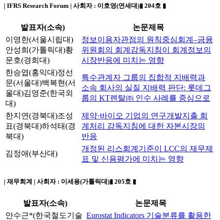
| IFRS Research Forum | 사회자 :
이호영(연세대)
▮ 204호 ▮
발표자(소속)
논문제목
이영한(서울시립대)
정보이용자관점의 원칙중심회계–금융
안성희(가톨릭대)황
위원회의 회계감독지침이 회계정보의
문호(경희대)
시장반응에 미치는 영향
한승엽(홍익대)
정선
특수관계자 그룹의 집합적 지배력과
문(서울대)
백복현(서
소속 회사의 실질 지배력 판단: 롯데그
울대)
김영준(한국외
룹의 KT렌탈㈜ 인수 사례를 중심으로
대)
한지연(경북대)
조성
제약·바이오 기업의 연구개발지출 회
표(경북대)
하석태(경
계처리 감독지침에 대한 자본시장의
북대)
반응
개정된 리스회계기준이 LCC의 재무제
김정애(부산대)
표 및 신용평가에 미치는 영향
| 재무회계 | 사회자 :
이세용(가톨릭대)
▮ 205호 ▮
발표자(소속)
논문제목
안수근*(한국철도기술
Eurostat Indicators 기술분류를 활용한