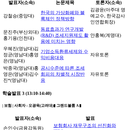
발표자(소속)
논문제목
토론자(소속)
김광윤(아주대 명
한국의 가상화폐와 블
강철승(중앙대)
예교수, 한국감사
록체인 정책방향
인연합회장)
동료효과가 연구개발
문진주(부산외대)
(R&D) 조세지원제도 활
안홍복(계명대)
홍기용(인천대)
용에 미치는 영향
우혜진(영남대)
김
기업소득환류세제와 수
정균(영남대)
홍영
자유토론
익비용대응
은(영남대)
박종국(영남대)
홍
공시수준에 따른 조세
영은(영남대)
김수
회피의 차별적 시장반
자유토론
진*(영남대)
응
학술발표 3 (13:10-14:40)
| 보험 | 사회자 :
오광욱(고려대)
▮ 그랜드볼룸 A ▮
발표자(소속)
발표
보험회사 재무구조의 선진화와
손인수(금융감독원)