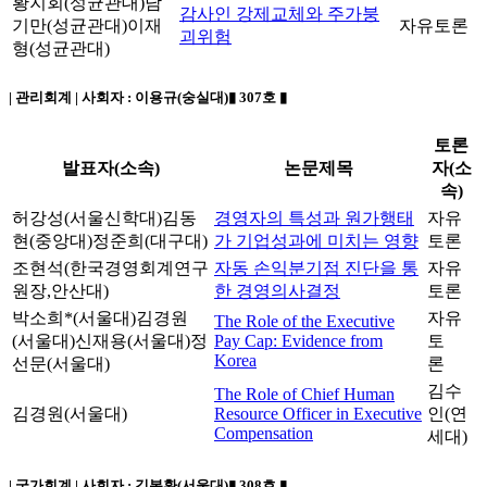
황지회(성균관대)
남
감사인 강제교체와 주가붕
기만(성균관대)
이재
자유토론
괴위험
형(성균관대)
| 관리회계 | 사회자 :
이용규(숭실대)
▮ 307호 ▮
토론
발표자(소속)
논문제목
자(소
속)
허강성(서울신학대)
김동
경영자의 특성과 원가행태
자유
현(중앙대)
정준희(대구대)
가 기업성과에 미치는 영향
토론
조현석(한국경영회계연구
자동 손익분기점 진단을 통
자유
원장,안산대)
한 경영의사결정
토론
박소희*(서울대)
김경원
자유
The Role of the Executive
(서울대)
신재용(서울대)
정
Pay Cap: Evidence from
토
Korea
선문(서울대)
론
김수
The Role of Chief Human
김경원(서울대)
Resource Officer in Executive
인(연
Compensation
세대)
| 국가회계 | 사회자 :
김봉환(서울대)
▮ 308호 ▮