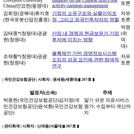
Liverpool University
disparity on the Chinese firm's real
토론
activity earnings management
China)
안요한(동명대)
김희정(경북대)
류지호
기업의 소유구조와 실물이익조
자유
(한국로봇산업진흥원)
정, 그리고 외국인투자자의 역할
토론
박원
김태종*(창원대)
권광
산업 내 경쟁과 현금보유가 기업
(위
현(창원대)
투자에 미치는 영향
덕
대)
블록체인 기반 경영정보시스템
조재황*(창원대)
권광
자유
도입의 성공 요인에 관한 탐색적
현(창원대)
토론
연구
| 국민건강보험공단 | 사회자 :
권세원(세종대)
▮ 207호 ▮
발표자(소속)
주제
박종헌(국민건강보험공단)
김지영(국
알기 쉬운 의료서비스
민건강보험공단)
윤석환(국민건강보험
원가: 수집부터 계산까
공단)
지
| 관리회계 | 사회자 :
신재용(서울대)
▮ 307호 ▮