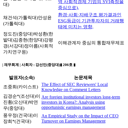
역 사회적경제 기업의 SVI측정을
대)
중심으로),
환경·사회·지배구조 평가결과인
채건석(가톨릭대)
안성윤
ESG등급이 기관투자자의 거래행
(가톨릭대)
태에 미치는 영향,
정도진(중앙대)
박성환(한
밭대)
김종현(한양대)
강평
이해관계자 중심의 통합재무제표
경(서강대)
정아름(사회적
가치연구원)
| 재무회계 | 사회자 :
강선민(중앙대)
▮ 206호 ▮
발표자(소속)
논문제목
The Effect of SEC Reviewers' Local
조중희(카이스트)
Knowledge on Comment Letters
김경순*(조선대)
이
Are foreign institutional investors long-term
진훤(오산대)
박연
investors in Korea?: Analysis using
opportunistic earnings management
우(중앙대)
풍우정(건국대)
이
An Empirical Study on the Impact of CEO
Turnover on Earnings Management
장희*(건국대)