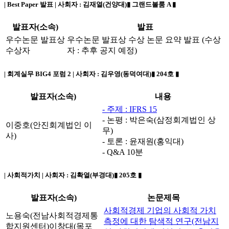
| Best Paper 발표 | 사회자 :
김재열(건양대)
▮ 그랜드볼룸 A ▮
발표자(소속)
발표
우수논문 발표상
우수논문 발표상 수상 논문 요약 발표 (수상
수상자
자 : 추후 공지 예정)
| 회계실무 BIG4 포럼 2 | 사회자 :
김우영(동덕여대)
▮ 204호 ▮
발표자(소속)
내용
- 주제 : IFRS 15
- 논평 : 박은숙(삼정회계법인 상
이중호(안진회계법인 이
무)
사)
- 토론 : 윤재원(홍익대)
- Q&A 10분
| 사회적가치 | 사회자 :
김확열(부경대)
▮ 205호 ▮
발표자(소속)
논문제목
사회적경제 기업의 사회적 가치
노용숙(전남사회적경제통
측정에 대한 탐색적 연구(전남지
합지원센터)
이창대(목포